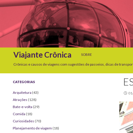
SKIP TO CONTENT
Search
Viajante Crônica
SOBRE
Crônicas e causos de viagens com sugestões de passeios, dicas de transpor
E
CATEGORIAS
Arquitetura
(43)
01
Atrações
(128)
Bate-e-volta
(29)
Comida
(18)
Curiosidades
(70)
Planejamento de viagem
(18)