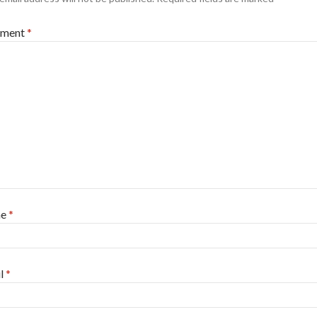
ment
*
me
*
l
*