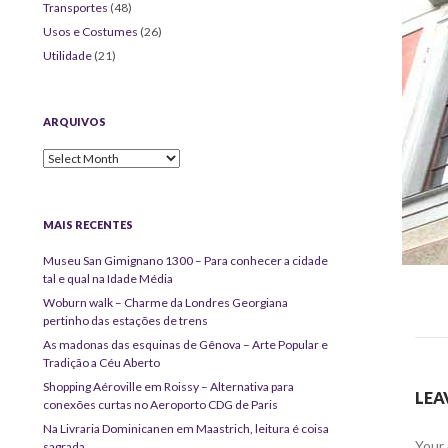
Transportes
(48)
Usos e Costumes
(26)
Utilidade
(21)
ARQUIVOS
Arquivos
MAIS RECENTES
Museu San Gimignano 1300 – Para conhecer a cidade
tal e qual na Idade Média
Woburn walk – Charme da Londres Georgiana
pertinho das estações de trens
As madonas das esquinas de Gênova – Arte Popular e
Tradição a Céu Aberto
Shopping Aéroville em Roissy – Alternativa para
LEA
conexões curtas no Aeroporto CDG de Paris
Na Livraria Dominicanen em Maastrich, leitura é coisa
Your 
sagrada