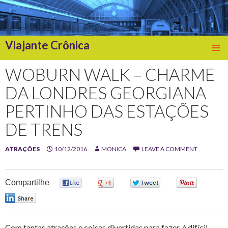
Viajante Crônica
SKIP
TO
WOBURN WALK – CHARME
CONTENT
DA LONDRES GEORGIANA
PERTINHO DAS ESTAÇÕES
DE TRENS
ATRAÇÕES
10/12/2016
MONICA
LEAVE A COMMENT
Compartilhe
0
0
0
0
0
Com tantas atrações e coisas divertidas para fazer, é difícil