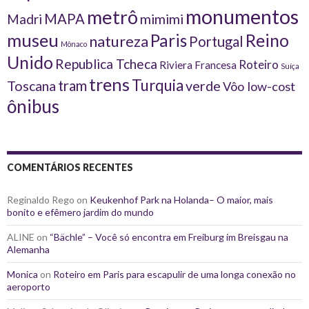
monumentos
metrô
MAPA
Madri
mimimi
museu
Reino
Paris
natureza
Portugal
Mônaco
Unido
Republica Tcheca
Roteiro
Riviera Francesa
Suíça
trens
Turquia
tram
Toscana
verde
Vôo low-cost
ônibus
COMENTÁRIOS RECENTES
Reginaldo Rego
on
Keukenhof Park na Holanda– O maior, mais
bonito e efêmero jardim do mundo
ALINE
on
“Bächle” – Você só encontra em Freiburg im Breisgau na
Alemanha
Monica
on
Roteiro em Paris para escapulir de uma longa conexão no
aeroporto