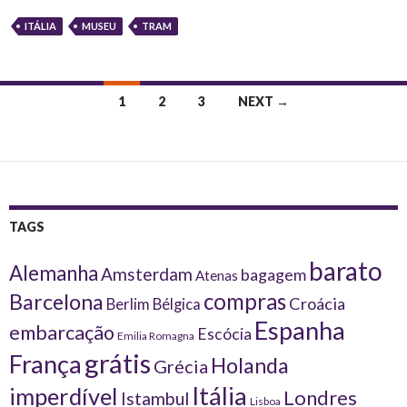
ITÁLIA
MUSEU
TRAM
Posts
1
2
3
NEXT →
navigation
TAGS
barato
Alemanha
Amsterdam
bagagem
Atenas
compras
Barcelona
Croácia
Berlim
Bélgica
Espanha
embarcação
Escócia
Emilia Romagna
grátis
França
Holanda
Grécia
Itália
imperdível
Londres
Istambul
Lisboa