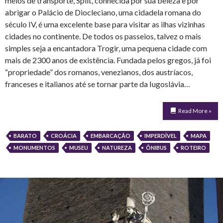
meios de transporte, Split, conhecida por sua beleza e por
abrigar o Palácio de Diocleciano, uma cidadela romana do
século IV, é uma excelente base para visitar as ilhas vizinhas
cidades no continente. De todos os passeios, talvez o mais
simples seja a encantadora Trogir, uma pequena cidade com
mais de 2300 anos de existência. Fundada pelos gregos, já foi
“propriedade” dos romanos, venezianos, dos austríacos,
franceses e italianos até se tornar parte da Iugoslávia…
Read More »
BARATO
CROÁCIA
EMBARCAÇÃO
IMPERDÍVEL
MAPA
MONUMENTOS
MUSEU
NATUREZA
ÔNIBUS
ROTEIRO