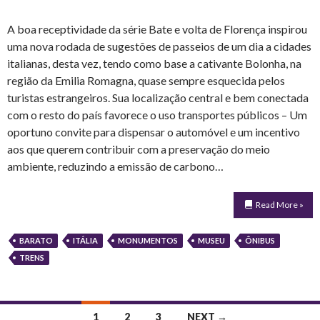
A boa receptividade da série Bate e volta de Florença inspirou
uma nova rodada de sugestões de passeios de um dia a cidades
italianas, desta vez, tendo como base a cativante Bolonha, na
região da Emilia Romagna, quase sempre esquecida pelos
turistas estrangeiros. Sua localização central e bem conectada
com o resto do país favorece o uso transportes públicos – Um
oportuno convite para dispensar o automóvel e um incentivo
aos que querem contribuir com a preservação do meio
ambiente, reduzindo a emissão de carbono…
Read More »
BARATO
ITÁLIA
MONUMENTOS
MUSEU
ÔNIBUS
TRENS
Posts
1
2
3
NEXT →