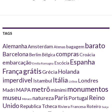
navigation
TAGS
barato
Alemanha
Amsterdam
bagagem
Atenas
compras
Barcelona
Croácia
Berlim
Bélgica
Espanha
embarcação
Escócia
Emilia Romagna
grátis
França
Holanda
Grécia
Itália
imperdível
Londres
Istambul
Lisboa
monumentos
metrô
MAPA
Madri
mimimi
museu
Reino
Paris
natureza
Portugal
Mônaco
Unido
Republica Tcheca
Roteiro
Riviera Francesa
Suíça