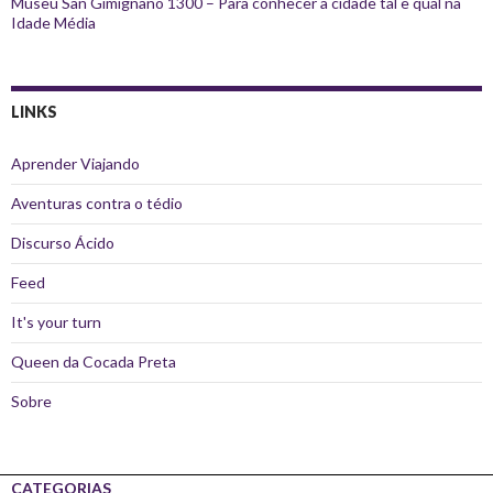
Museu San Gimignano 1300 – Para conhecer a cidade tal e qual na
Idade Média
LINKS
Aprender Viajando
Aventuras contra o tédio
Discurso Ácido
Feed
It's your turn
Queen da Cocada Preta
Sobre
CATEGORIAS