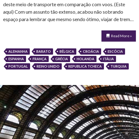
deste meio de transporte em comparação com voos. (Este
aqui) Com um assunto tão extenso, acabou não sobrando
espaço para lembrar que mesmo sendo ótimo, viajar de trem…
Read More »
ALEMANHA
BARATO
BÉLGICA
CROÁCIA
ESCÓCIA
ESPANHA
FRANÇA
GRÉCIA
HOLANDA
ITÁLIA
PORTUGAL
REINO UNIDO
REPUBLICA TCHECA
TURQUIA