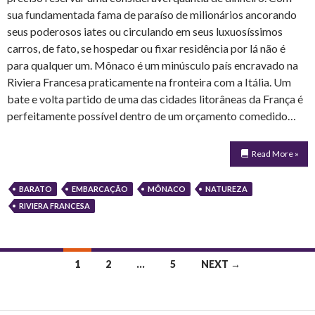
sua fundamentada fama de paraíso de milionários ancorando
seus poderosos iates ou circulando em seus luxuosíssimos
carros, de fato, se hospedar ou fixar residência por lá não é
para qualquer um. Mônaco é um minúsculo país encravado na
Riviera Francesa praticamente na fronteira com a Itália. Um
bate e volta partido de uma das cidades litorâneas da França é
perfeitamente possível dentro de um orçamento comedido…
Read More »
BARATO
EMBARCAÇÃO
MÔNACO
NATUREZA
RIVIERA FRANCESA
Posts
1
2
…
5
NEXT →
navigation