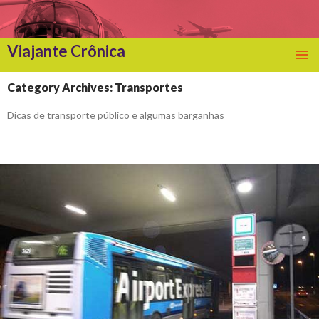
Viajante Crônica
SKIP
TO
Category Archives: Transportes
CONTENT
Dicas de transporte público e algumas barganhas