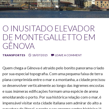
O INUSITADO ELEVADOR
DE MONTEGALLETTO EM
GÊNOVA
TRANSPORTES
18/07/2015
LEAVE A COMMENT
Quem chega a Gênova é atraído pelo bonito panorama criado
por sua especial topografia. Com uma pequena faixa de terra
plana comprimida entre o mar e a montanha, a cidade precisou
se desenvolver verticalmente ao longo das íngremes encostas
e suas inúmeras edificações formam uma espécie de arena
emoldurando o porto. Por sua histórica relação com o mar, é
impensável visitar esta cidade italiana sem admirar do alto a
curvatura do litoral, o porto e seu enorme centro histórico já