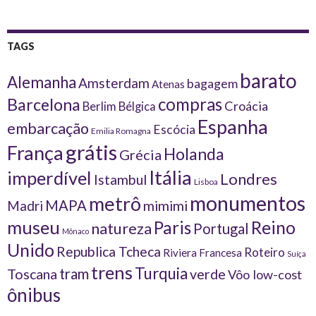
TAGS
barato
Alemanha
Amsterdam
bagagem
Atenas
compras
Barcelona
Croácia
Berlim
Bélgica
Espanha
embarcação
Escócia
Emilia Romagna
grátis
França
Holanda
Grécia
Itália
imperdível
Londres
Istambul
Lisboa
monumentos
metrô
MAPA
Madri
mimimi
museu
Reino
Paris
natureza
Portugal
Mônaco
Unido
Republica Tcheca
Roteiro
Riviera Francesa
Suíça
trens
Turquia
tram
Toscana
verde
Vôo low-cost
ônibus