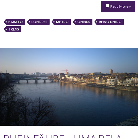
Read More »
BARATO
LONDRES
METRÔ
ÔNIBUS
REINO UNIDO
TRENS