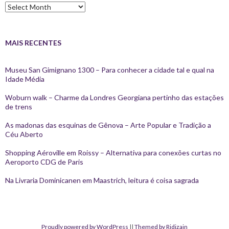
Arquivos
MAIS RECENTES
Museu San Gimignano 1300 – Para conhecer a cidade tal e qual na
Idade Média
Woburn walk – Charme da Londres Georgiana pertinho das estações
de trens
As madonas das esquinas de Gênova – Arte Popular e Tradição a
Céu Aberto
Shopping Aéroville em Roissy – Alternativa para conexões curtas no
Aeroporto CDG de Paris
Na Livraria Dominicanen em Maastrich, leitura é coisa sagrada
Proudly powered by WordPress
||
Themed by Ridizain