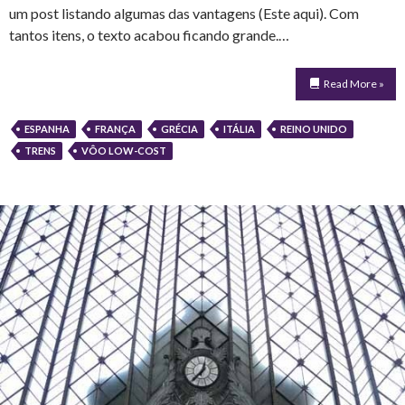
um post listando algumas das vantagens (Este aqui). Com
tantos itens, o texto acabou ficando grande.…
Read More »
ESPANHA
FRANÇA
GRÉCIA
ITÁLIA
REINO UNIDO
TRENS
VÔO LOW-COST