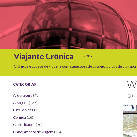
SKIP TO CONTENT
Search
Viajante Crônica
SOBRE
Crônicas e causos de viagens com sugestões de passeios, dicas de transpor
W
CATEGORIAS
Arquitetura
(43)
06
Atrações
(128)
Bate-e-volta
(29)
Comida
(18)
Curiosidades
(70)
Planejamento de viagem
(18)