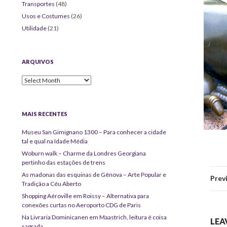
Transportes
(48)
Usos e Costumes
(26)
Utilidade
(21)
ARQUIVOS
Arquivos
MAIS RECENTES
Museu San Gimignano 1300 – Para conhecer a cidade
tal e qual na Idade Média
Woburn walk – Charme da Londres Georgiana
pertinho das estações de trens
As madonas das esquinas de Gênova – Arte Popular e
Prev
Tradição a Céu Aberto
Shopping Aéroville em Roissy – Alternativa para
conexões curtas no Aeroporto CDG de Paris
Na Livraria Dominicanen em Maastrich, leitura é coisa
LEA
sagrada