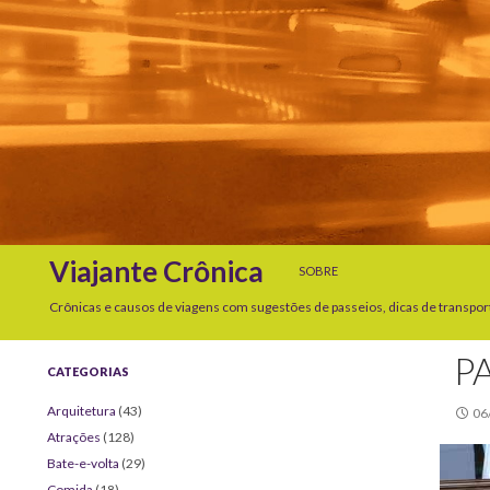
SKIP TO CONTENT
Search
Viajante Crônica
SOBRE
Crônicas e causos de viagens com sugestões de passeios, dicas de transpor
P
CATEGORIAS
Arquitetura
(43)
06
Atrações
(128)
Bate-e-volta
(29)
Comida
(18)