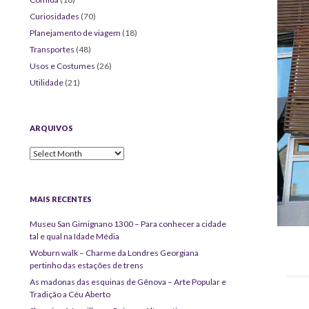
Curiosidades
(70)
Planejamento de viagem
(18)
Transportes
(48)
Usos e Costumes
(26)
Utilidade
(21)
ARQUIVOS
Arquivos
MAIS RECENTES
Museu San Gimignano 1300 – Para conhecer a cidade
tal e qual na Idade Média
Woburn walk – Charme da Londres Georgiana
pertinho das estações de trens
As madonas das esquinas de Gênova – Arte Popular e
Tradição a Céu Aberto