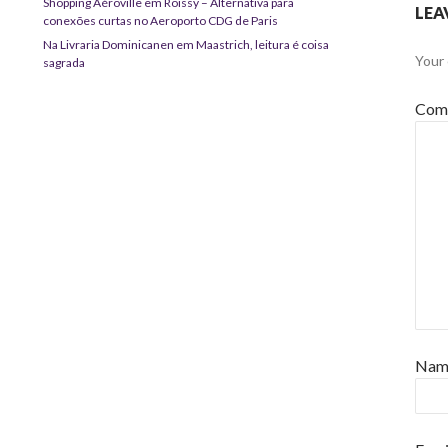
Shopping Aéroville em Roissy – Alternativa para
LEA
conexões curtas no Aeroporto CDG de Paris
Na Livraria Dominicanen em Maastrich, leitura é coisa
Your 
sagrada
Com
Na