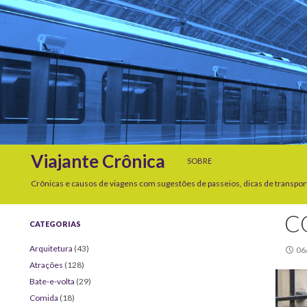
SKIP TO CONTENT
Search
Viajante Crônica
SOBRE
Crônicas e causos de viagens com sugestões de passeios, dicas de transpor
C
CATEGORIAS
Arquitetura
(43)
06
Atrações
(128)
Bate-e-volta
(29)
Comida
(18)