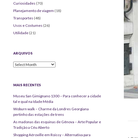
Curiosidades
(70)
Planejamento de viagem
(18)
Transportes
(48)
Usos e Costumes
(26)
Utilidade
(21)
ARQUIVOS
Arquivos
MAIS RECENTES
Museu San Gimignano 1300 – Para conhecer a cidade
tal e qual na Idade Média
Woburn walk – Charme da Londres Georgiana
pertinho das estações de trens
As madonas das esquinas de Gênova – Arte Popular e
Tradição a Céu Aberto
Shopping Aéroville em Roissy – Alternativa para