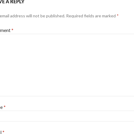
VE A REPLY
email address will not be published.
Required fields are marked
*
ment
*
me
*
l
*