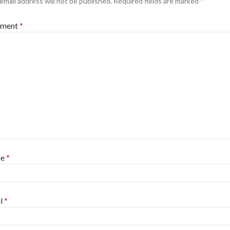
email address will not be published.
Required fields are marked
*
ment
*
me
*
l
*