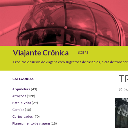
SKIP TO CONTENT
Search
Viajante Crônica
SOBRE
Crônicas e causos de viagens com sugestões de passeios, dicas de transpor
T
CATEGORIAS
Arquitetura
(43)
06
Atrações
(128)
Bate-e-volta
(29)
Comida
(18)
Curiosidades
(70)
Planejamento de viagem
(18)