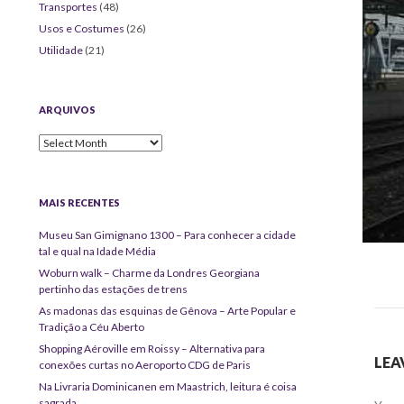
Transportes
(48)
Usos e Costumes
(26)
Utilidade
(21)
ARQUIVOS
Arquivos
MAIS RECENTES
Museu San Gimignano 1300 – Para conhecer a cidade
tal e qual na Idade Média
Woburn walk – Charme da Londres Georgiana
pertinho das estações de trens
As madonas das esquinas de Gênova – Arte Popular e
Tradição a Céu Aberto
Shopping Aéroville em Roissy – Alternativa para
LEA
conexões curtas no Aeroporto CDG de Paris
Na Livraria Dominicanen em Maastrich, leitura é coisa
sagrada