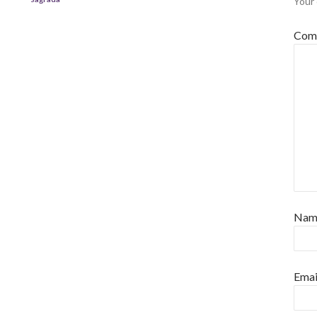
Your 
Com
Na
Emai