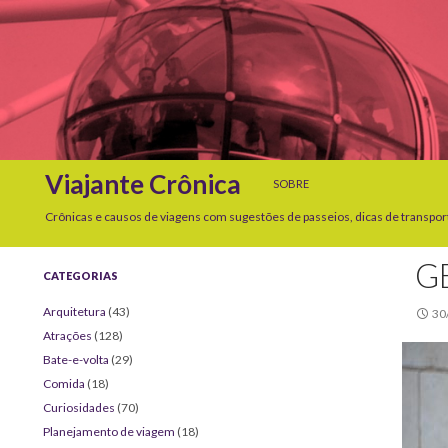
SKIP TO CONTENT
Search
Viajante Crônica
SOBRE
Crônicas e causos de viagens com sugestões de passeios, dicas de transpor
G
CATEGORIAS
Arquitetura
(43)
30
Atrações
(128)
Bate-e-volta
(29)
Comida
(18)
Curiosidades
(70)
Planejamento de viagem
(18)