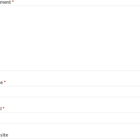
ment
*
me
*
l
*
site