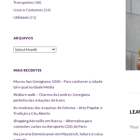
Transportes
(48)
Usos e Costumes
(26)
Utilidade
(21)
ARQUIVOS
Arquivos
MAIS RECENTES
Museu San Gimignano 1300 – Para conhecer a cidade
tal e qual na Idade Média
Woburn walk – Charme da Londres Georgiana
pertinho das estações de trens
As madonas das esquinas de Gênova – Arte Popular e
LEA
Tradição a Céu Aberto
Shopping Aéroville em Roissy – Alternativa para
conexões curtas no Aeroporto CDG de Paris
Your 
Na Livraria Dominicanen em Maastrich, leitura é coisa
sagrada