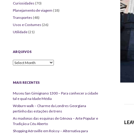
Curiosidades
(70)
Planejamento de viagem
(18)
Transportes
(48)
Usos e Costumes
(26)
Utilidade
(21)
ARQUIVOS
Arquivos
MAIS RECENTES
Museu San Gimignano 1300 – Para conhecer a cidade
tal e qual na Idade Média
Woburn walk – Charme da Londres Georgiana
pertinho das estações de trens
As madonas das esquinas de Gênova – Arte Popular e
LEA
Tradição a Céu Aberto
Shopping Aéroville em Roissy – Alternativa para