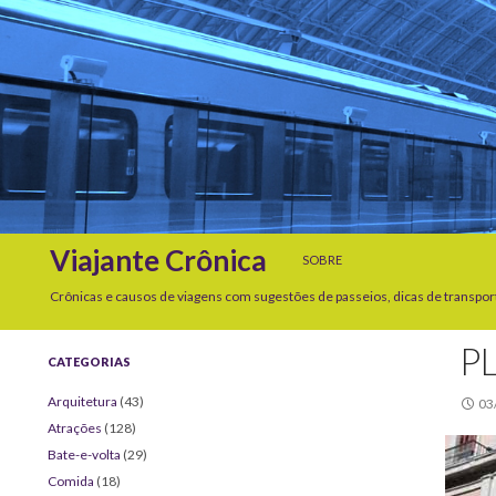
SKIP TO CONTENT
Search
Viajante Crônica
SOBRE
Crônicas e causos de viagens com sugestões de passeios, dicas de transpor
P
CATEGORIAS
Arquitetura
(43)
03
Atrações
(128)
Bate-e-volta
(29)
Comida
(18)