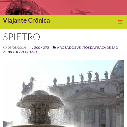
Viajante Crônica
SKIP
TO
SPIETRO
CONTENT
03/08/2014
500 × 375
A ROSA DOS VENTOS DA PRAÇA DE SÃO
PEDRO NO VATICANO