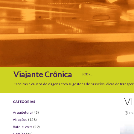
SKIP TO CONTENT
Search
Viajante Crônica
SOBRE
Crônicas e causos de viagens com sugestões de passeios, dicas de transpor
V
CATEGORIAS
Arquitetura
(43)
02
Atrações
(128)
Bate-e-volta
(29)
Comida
(18)