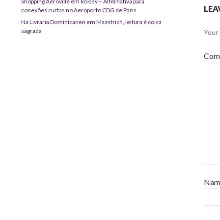
Shopping Aéroville em Roissy – Alternativa para
LEA
conexões curtas no Aeroporto CDG de Paris
Na Livraria Dominicanen em Maastrich, leitura é coisa
sagrada
Your 
Com
Na