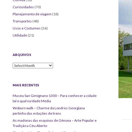
Curiosidades
(70)
Planejamento de viagem
(18)
Transportes
(48)
Usos e Costumes
(26)
Utilidade
(21)
ARQUIVOS
Arquivos
MAIS RECENTES
Museu San Gimignano 1300 – Para conhecer a cidade
tal e qual na Idade Média
Woburn walk – Charme da Londres Georgiana
pertinho das estações de trens
As madonas das esquinas de Gênova – Arte Popular e
Tradição a Céu Aberto