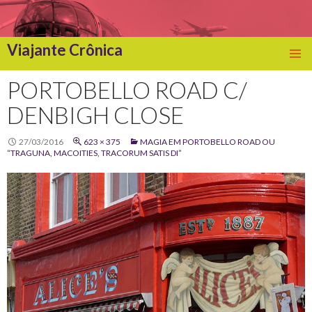
Viajante Crônica
SKIP
TO
PORTOBELLO ROAD C/
CONTENT
DENBIGH CLOSE
27/03/2016
623 × 375
MAGIA EM PORTOBELLO ROAD OU
“TRAGUNA, MACOITIES, TRACORUM SATIS DI”