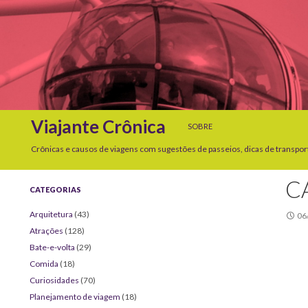
SKIP TO CONTENT
Search
Viajante Crônica
SOBRE
Crônicas e causos de viagens com sugestões de passeios, dicas de transpor
C
CATEGORIAS
Arquitetura
(43)
06
Atrações
(128)
Bate-e-volta
(29)
Comida
(18)
Curiosidades
(70)
Planejamento de viagem
(18)