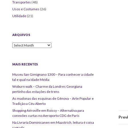
Transportes
(48)
Usos e Costumes
(26)
Utilidade
(21)
ARQUIVOS
Arquivos
MAIS RECENTES
Museu San Gimignano 1300 – Para conhecer a cidade
tal e qual na Idade Média
Woburn walk – Charme da Londres Georgiana
pertinho das estações de trens
As madonas das esquinas de Gênova – Arte Popular e
Tradição a Céu Aberto
Shopping Aéroville em Roissy – Alternativa para
conexões curtas no Aeroporto CDG de Paris
Prev
Na Livraria Dominicanen em Maastrich, leitura é coisa
sagrada