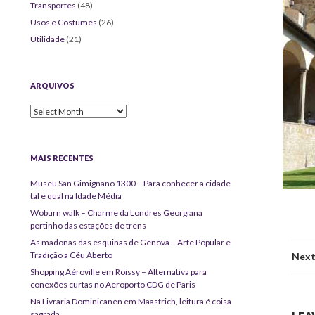
Transportes
(48)
Usos e Costumes
(26)
Utilidade
(21)
ARQUIVOS
Arquivos
MAIS RECENTES
Museu San Gimignano 1300 – Para conhecer a cidade
tal e qual na Idade Média
Woburn walk – Charme da Londres Georgiana
pertinho das estações de trens
As madonas das esquinas de Gênova – Arte Popular e
Tradição a Céu Aberto
Next
Shopping Aéroville em Roissy – Alternativa para
conexões curtas no Aeroporto CDG de Paris
Na Livraria Dominicanen em Maastrich, leitura é coisa
sagrada