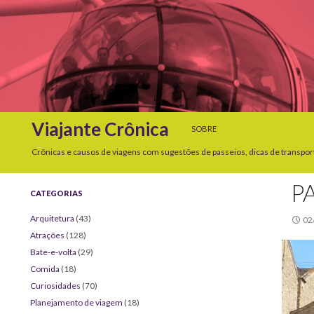
SKIP TO CONTENT
Search
Viajante Crônica
SOBRE
Crônicas e causos de viagens com sugestões de passeios, dicas de transpor
P
CATEGORIAS
Arquitetura
(43)
02
Atrações
(128)
Bate-e-volta
(29)
Comida
(18)
Curiosidades
(70)
Planejamento de viagem
(18)