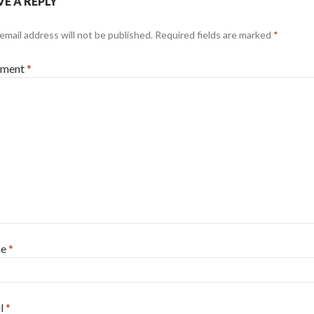
VE A REPLY
email address will not be published.
Required fields are marked
*
ment
*
me
*
l
*