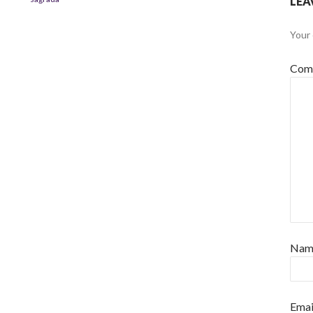
LEA
Your 
Com
Na
Emai