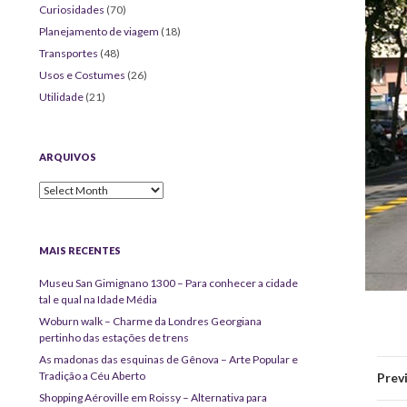
Curiosidades
(70)
Planejamento de viagem
(18)
Transportes
(48)
Usos e Costumes
(26)
Utilidade
(21)
ARQUIVOS
Arquivos
MAIS RECENTES
Museu San Gimignano 1300 – Para conhecer a cidade
tal e qual na Idade Média
Woburn walk – Charme da Londres Georgiana
pertinho das estações de trens
As madonas das esquinas de Gênova – Arte Popular e
Tradição a Céu Aberto
Prev
Shopping Aéroville em Roissy – Alternativa para