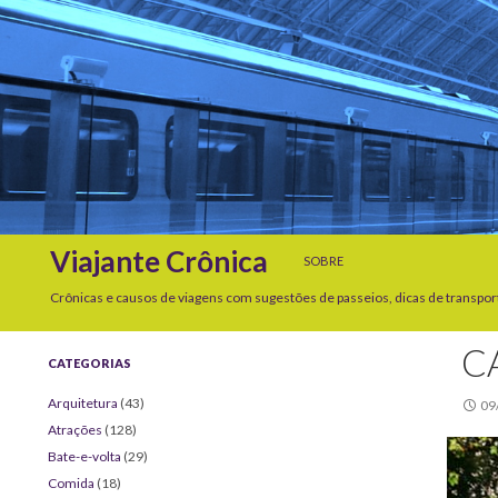
SKIP TO CONTENT
Search
Viajante Crônica
SOBRE
Crônicas e causos de viagens com sugestões de passeios, dicas de transpor
C
CATEGORIAS
Arquitetura
(43)
09
Atrações
(128)
Bate-e-volta
(29)
Comida
(18)