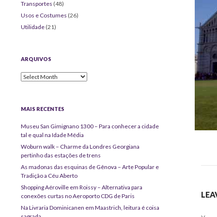
Transportes
(48)
Usos e Costumes
(26)
Utilidade
(21)
ARQUIVOS
Arquivos
MAIS RECENTES
Museu San Gimignano 1300 – Para conhecer a cidade
tal e qual na Idade Média
Woburn walk – Charme da Londres Georgiana
pertinho das estações de trens
As madonas das esquinas de Gênova – Arte Popular e
Tradição a Céu Aberto
Shopping Aéroville em Roissy – Alternativa para
LEA
conexões curtas no Aeroporto CDG de Paris
Na Livraria Dominicanen em Maastrich, leitura é coisa
sagrada