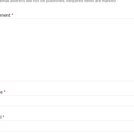
email address will not be published.
Required fields are marked
*
ment
*
me
*
l
*