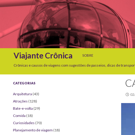
SKIP TO CONTENT
Search
Viajante Crônica
SOBRE
Crônicas e causos de viagens com sugestões de passeios, dicas de transpor
C
CATEGORIAS
Arquitetura
(43)
02
Atrações
(128)
Bate-e-volta
(29)
Comida
(18)
Curiosidades
(70)
Planejamento de viagem
(18)