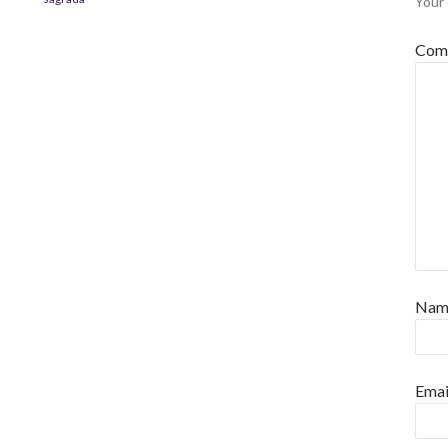
Your 
Com
Na
Emai