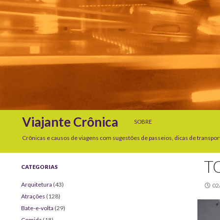
SKIP TO CONTENT
Search
Viajante Crônica
SOBRE
Crônicas e causos de viagens com sugestões de passeios, dicas de transpor
TO
CATEGORIAS
Arquitetura
(43)
02
Atrações
(128)
Bate-e-volta
(29)
Comida
(18)