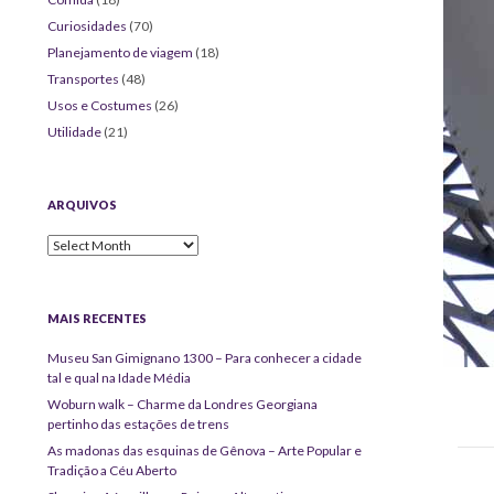
Curiosidades
(70)
Planejamento de viagem
(18)
Transportes
(48)
Usos e Costumes
(26)
Utilidade
(21)
ARQUIVOS
Arquivos
MAIS RECENTES
Museu San Gimignano 1300 – Para conhecer a cidade
tal e qual na Idade Média
Woburn walk – Charme da Londres Georgiana
pertinho das estações de trens
As madonas das esquinas de Gênova – Arte Popular e
Tradição a Céu Aberto