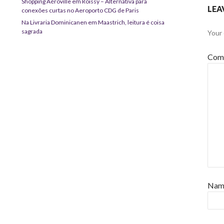
Shopping Aéroville em Roissy – Alternativa para
LEA
conexões curtas no Aeroporto CDG de Paris
Na Livraria Dominicanen em Maastrich, leitura é coisa
sagrada
Your 
Com
Na