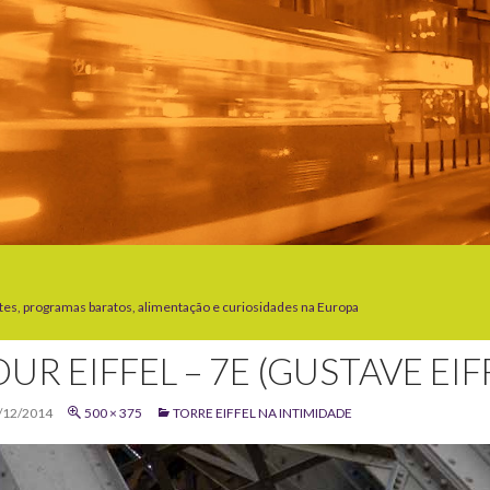
tes, programas baratos, alimentação e curiosidades na Europa
UR EIFFEL – 7E (GUSTAVE EIF
/12/2014
500 × 375
TORRE EIFFEL NA INTIMIDADE