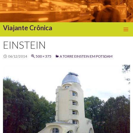
Viajante Crônica
SKIP
TO
EINSTEIN
CONTENT
06/12/2014
500 × 375
A TORRE EINSTEIN EM POTSDAM