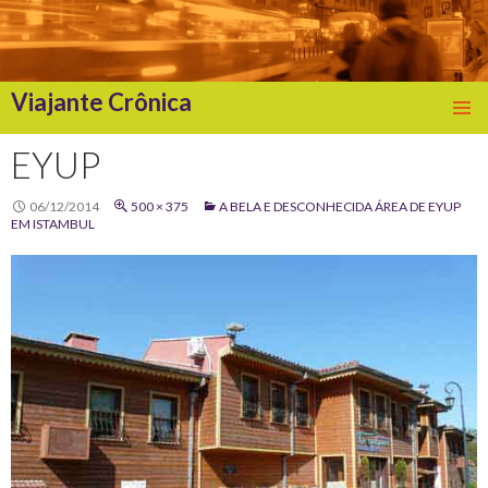
Viajante Crônica
SKIP
TO
EYUP
CONTENT
06/12/2014
500 × 375
A BELA E DESCONHECIDA ÁREA DE EYUP
EM ISTAMBUL