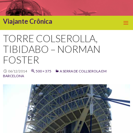
Viajante Crônica
SKIP
TO
TORRE COLSEROLLA,
CONTENT
TIBIDABO – NORMAN
FOSTER
06/12/2014
500 × 375
A SERRA DE COLLSEROLA EM
BARCELONA