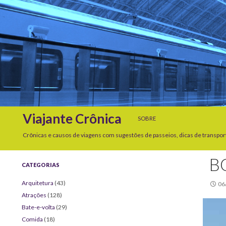
SKIP TO CONTENT
Search
Viajante Crônica
SOBRE
Crônicas e causos de viagens com sugestões de passeios, dicas de transpor
B
CATEGORIAS
Arquitetura
(43)
06
Atrações
(128)
Bate-e-volta
(29)
Comida
(18)