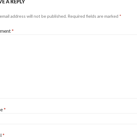
VE A REPLY
email address will not be published.
Required fields are marked
*
ment
*
me
*
l
*