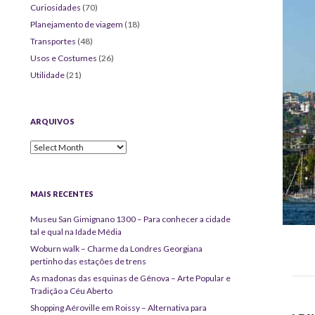
Curiosidades
(70)
Planejamento de viagem
(18)
Transportes
(48)
Usos e Costumes
(26)
Utilidade
(21)
ARQUIVOS
Arquivos
MAIS RECENTES
Museu San Gimignano 1300 – Para conhecer a cidade
tal e qual na Idade Média
Woburn walk – Charme da Londres Georgiana
pertinho das estações de trens
As madonas das esquinas de Gênova – Arte Popular e
Tradição a Céu Aberto
Shopping Aéroville em Roissy – Alternativa para