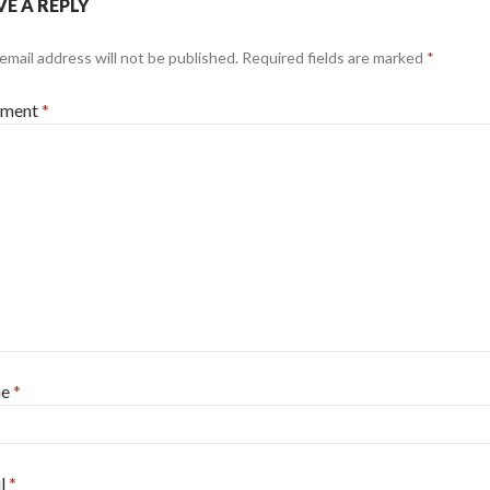
VE A REPLY
email address will not be published.
Required fields are marked
*
ment
*
me
*
l
*