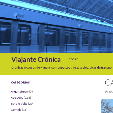
SKIP TO CONTENT
Search
Viajante Crônica
SOBRE
Crônicas e causos de viagens com sugestões de passeios, dicas de transpor
C
CATEGORIAS
Arquitetura
(43)
06
Atrações
(128)
Bate-e-volta
(29)
Comida
(18)