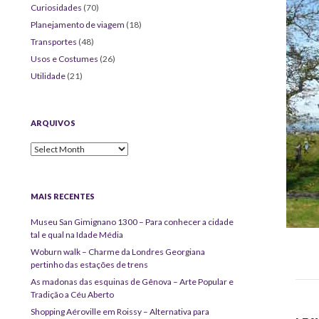
Curiosidades
(70)
Planejamento de viagem
(18)
Transportes
(48)
Usos e Costumes
(26)
Utilidade
(21)
ARQUIVOS
Arquivos
MAIS RECENTES
Museu San Gimignano 1300 – Para conhecer a cidade
tal e qual na Idade Média
Woburn walk – Charme da Londres Georgiana
pertinho das estações de trens
As madonas das esquinas de Gênova – Arte Popular e
Tradição a Céu Aberto
Shopping Aéroville em Roissy – Alternativa para