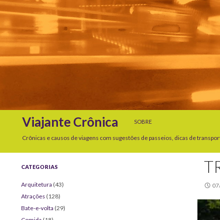
SKIP TO CONTENT
Search
Viajante Crônica
SOBRE
Crônicas e causos de viagens com sugestões de passeios, dicas de transpor
T
CATEGORIAS
Arquitetura
(43)
07
Atrações
(128)
Bate-e-volta
(29)
Comida
(18)