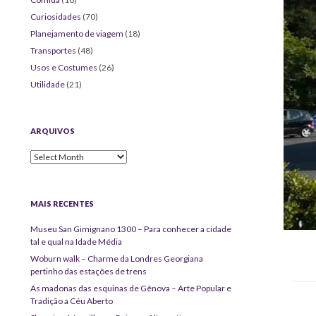
Curiosidades
(70)
Planejamento de viagem
(18)
Transportes
(48)
Usos e Costumes
(26)
Utilidade
(21)
ARQUIVOS
Arquivos
MAIS RECENTES
Museu San Gimignano 1300 – Para conhecer a cidade
tal e qual na Idade Média
Woburn walk – Charme da Londres Georgiana
pertinho das estações de trens
As madonas das esquinas de Gênova – Arte Popular e
Tradição a Céu Aberto