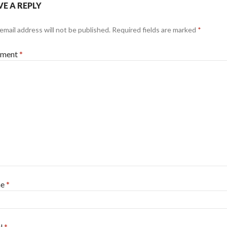
VE A REPLY
email address will not be published.
Required fields are marked
*
ment
*
me
*
l
*