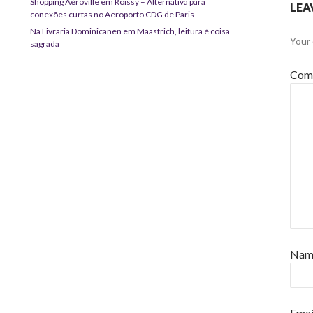
Shopping Aéroville em Roissy – Alternativa para
LEA
conexões curtas no Aeroporto CDG de Paris
Na Livraria Dominicanen em Maastrich, leitura é coisa
Your 
sagrada
Com
Na
Emai