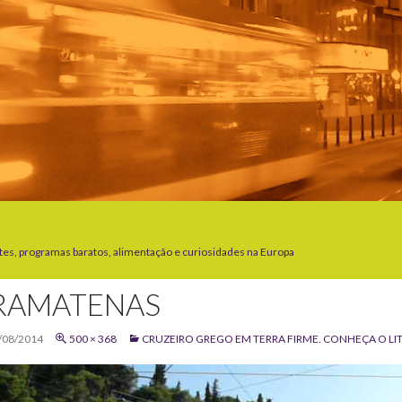
tes, programas baratos, alimentação e curiosidades na Europa
RAMATENAS
/08/2014
500 × 368
CRUZEIRO GREGO EM TERRA FIRME. CONHEÇA O LI