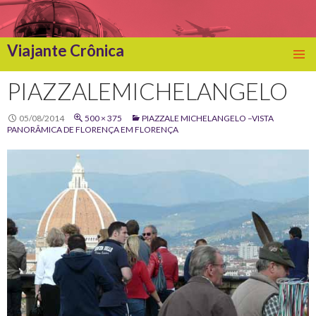
Viajante Crônica
SKIP
TO
PIAZZALEMICHELANGELO
CONTENT
05/08/2014
500 × 375
PIAZZALE MICHELANGELO –VISTA
PANORÂMICA DE FLORENÇA EM FLORENÇA