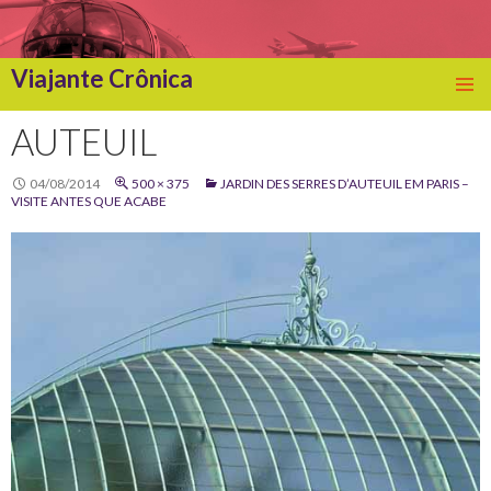
Viajante Crônica
SKIP
TO
AUTEUIL
CONTENT
04/08/2014
500 × 375
JARDIN DES SERRES D’AUTEUIL EM PARIS –
VISITE ANTES QUE ACABE