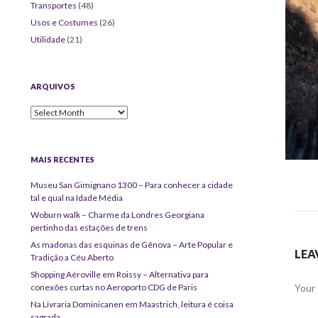
Transportes
(48)
Usos e Costumes
(26)
Utilidade
(21)
ARQUIVOS
Arquivos
MAIS RECENTES
Museu San Gimignano 1300 – Para conhecer a cidade
tal e qual na Idade Média
Woburn walk – Charme da Londres Georgiana
pertinho das estações de trens
As madonas das esquinas de Gênova – Arte Popular e
LEA
Tradição a Céu Aberto
Shopping Aéroville em Roissy – Alternativa para
conexões curtas no Aeroporto CDG de Paris
Your 
Na Livraria Dominicanen em Maastrich, leitura é coisa
sagrada