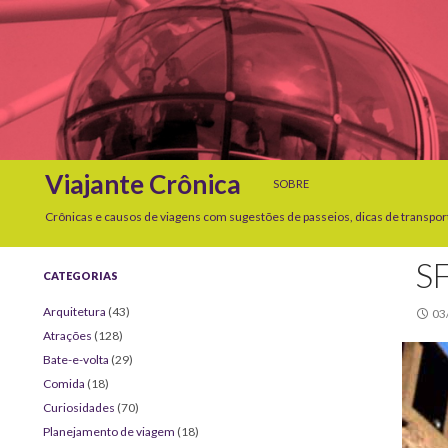
SKIP TO CONTENT
Search
Viajante Crônica
SOBRE
Crônicas e causos de viagens com sugestões de passeios, dicas de transpor
S
CATEGORIAS
Arquitetura
(43)
03
Atrações
(128)
Bate-e-volta
(29)
Comida
(18)
Curiosidades
(70)
Planejamento de viagem
(18)