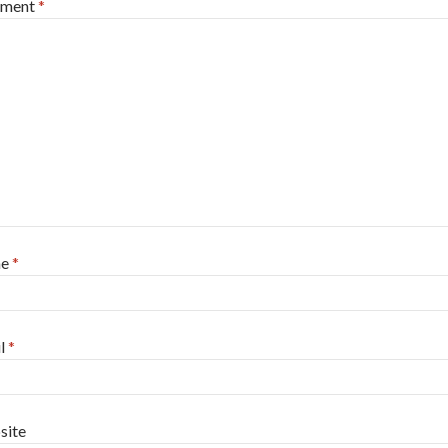
ment
*
me
*
l
*
site