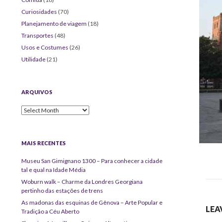
Curiosidades
(70)
Planejamento de viagem
(18)
Transportes
(48)
Usos e Costumes
(26)
Utilidade
(21)
ARQUIVOS
Arquivos
MAIS RECENTES
Museu San Gimignano 1300 – Para conhecer a cidade
tal e qual na Idade Média
Woburn walk – Charme da Londres Georgiana
pertinho das estações de trens
As madonas das esquinas de Gênova – Arte Popular e
LEA
Tradição a Céu Aberto