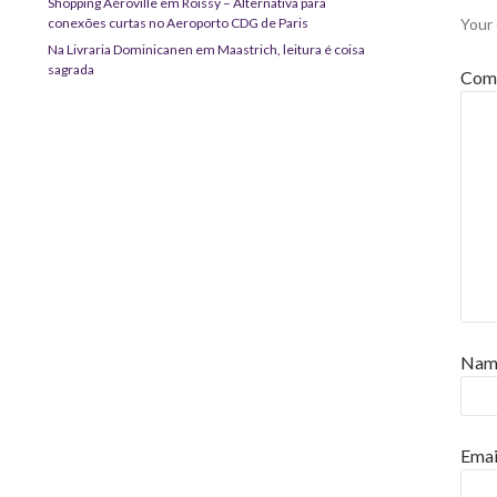
Shopping Aéroville em Roissy – Alternativa para
conexões curtas no Aeroporto CDG de Paris
Your 
Na Livraria Dominicanen em Maastrich, leitura é coisa
sagrada
Com
Na
Emai