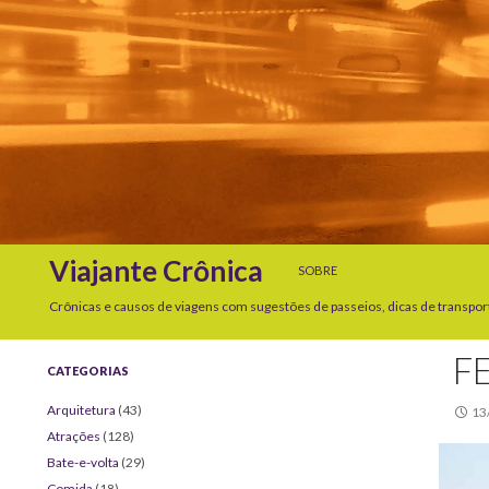
SKIP TO CONTENT
Search
Viajante Crônica
SOBRE
Crônicas e causos de viagens com sugestões de passeios, dicas de transpor
F
CATEGORIAS
Arquitetura
(43)
13
Atrações
(128)
Bate-e-volta
(29)
Comida
(18)