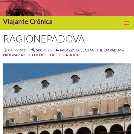
Viajante Crônica
SKIP
TO
RAGIONEPADOVA
CONTENT
04/06/2015
500 × 375
PALAZZO DELLA RAGIONE EM PÁDUA –
PROGRAMA QUE ENCHE OS OLHOS E A BOCA