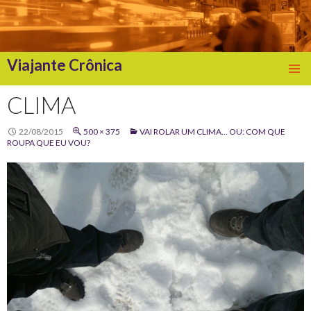
Viajante Crônica
SKIP
TO
CLIMA
CONTENT
22/08/2015
500 × 375
VAI ROLAR UM CLIMA… OU: COM QUE
ROUPA QUE EU VOU?