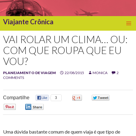
Viajante Crônica
SKIP
TO
VAI ROLAR UM CLIMA… OU:
CONTENT
COM QUE ROUPA QUE EU
VOU?
PLANEJAMENTO DE VIAGEM
22/08/2015
MONICA
2
COMMENTS
Compartilhe
3
0
0
0
0
Uma dúvida bastante comum de quem viaja é que tipo de