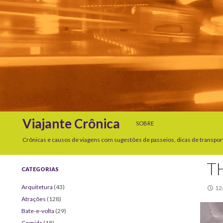
SKIP TO CONTENT
Search
Viajante Crônica
SOBRE
Crônicas e causos de viagens com sugestões de passeios, dicas de transpor
T
CATEGORIAS
Arquitetura
(43)
12
Atrações
(128)
Bate-e-volta
(29)
Comida
(18)