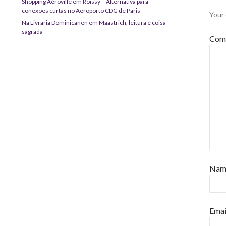
Shopping Aéroville em Roissy – Alternativa para
conexões curtas no Aeroporto CDG de Paris
Your 
Na Livraria Dominicanen em Maastrich, leitura é coisa
sagrada
Com
Na
Emai