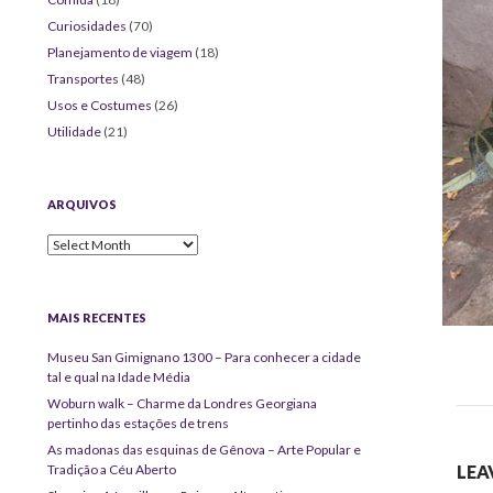
Curiosidades
(70)
Planejamento de viagem
(18)
Transportes
(48)
Usos e Costumes
(26)
Utilidade
(21)
ARQUIVOS
Arquivos
MAIS RECENTES
Museu San Gimignano 1300 – Para conhecer a cidade
tal e qual na Idade Média
Woburn walk – Charme da Londres Georgiana
pertinho das estações de trens
As madonas das esquinas de Gênova – Arte Popular e
Tradição a Céu Aberto
LEA