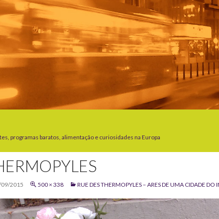
tes, programas baratos, alimentação e curiosidades na Europa
HERMOPYLES
/09/2015
500 × 338
RUE DES THERMOPYLES – ARES DE UMA CIDADE DO I