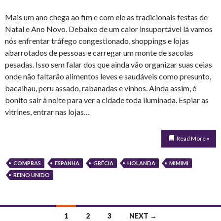
Mais um ano chega ao fim e com ele as tradicionais festas de
Natal e Ano Novo. Debaixo de um calor insuportável lá vamos
nós enfrentar tráfego congestionado, shoppings e lojas
abarrotados de pessoas e carregar um monte de sacolas
pesadas. Isso sem falar dos que ainda vão organizar suas ceias
onde não faltarão alimentos leves e saudáveis como presunto,
bacalhau, peru assado, rabanadas e vinhos. Ainda assim, é
bonito sair à noite para ver a cidade toda iluminada. Espiar as
vitrines, entrar nas lojas…
Read More »
COMPRAS
ESPANHA
GRÉCIA
HOLANDA
MIMIMI
REINO UNIDO
Posts
1
2
3
NEXT →