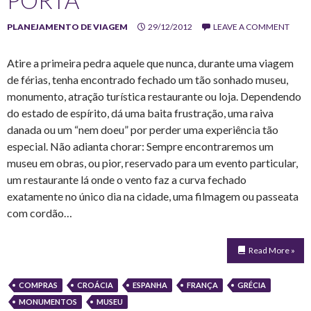
PORTA
PLANEJAMENTO DE VIAGEM
29/12/2012
LEAVE A COMMENT
Atire a primeira pedra aquele que nunca, durante uma viagem
de férias, tenha encontrado fechado um tão sonhado museu,
monumento, atração turística restaurante ou loja. Dependendo
do estado de espírito, dá uma baita frustração, uma raiva
danada ou um “nem doeu” por perder uma experiência tão
especial. Não adianta chorar: Sempre encontraremos um
museu em obras, ou pior, reservado para um evento particular,
um restaurante lá onde o vento faz a curva fechado
exatamente no único dia na cidade, uma filmagem ou passeata
com cordão…
Read More »
COMPRAS
CROÁCIA
ESPANHA
FRANÇA
GRÉCIA
MONUMENTOS
MUSEU