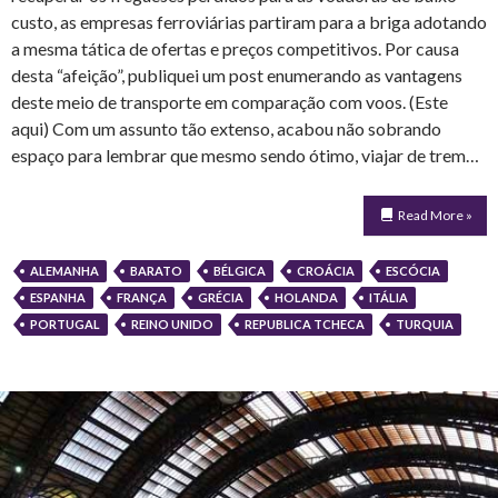
custo, as empresas ferroviárias partiram para a briga adotando
a mesma tática de ofertas e preços competitivos. Por causa
desta “afeição”, publiquei um post enumerando as vantagens
deste meio de transporte em comparação com voos. (Este
aqui) Com um assunto tão extenso, acabou não sobrando
espaço para lembrar que mesmo sendo ótimo, viajar de trem…
Read More »
ALEMANHA
BARATO
BÉLGICA
CROÁCIA
ESCÓCIA
ESPANHA
FRANÇA
GRÉCIA
HOLANDA
ITÁLIA
PORTUGAL
REINO UNIDO
REPUBLICA TCHECA
TURQUIA