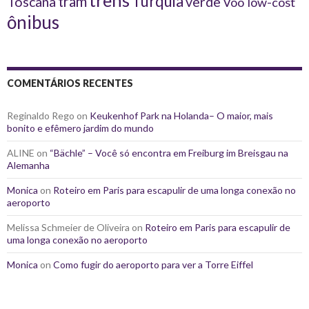
Turquia
tram
Toscana
verde
Vôo low-cost
ônibus
COMENTÁRIOS RECENTES
Reginaldo Rego
on
Keukenhof Park na Holanda– O maior, mais
bonito e efêmero jardim do mundo
ALINE
on
“Bächle” – Você só encontra em Freiburg im Breisgau na
Alemanha
Monica
on
Roteiro em Paris para escapulir de uma longa conexão no
aeroporto
Melissa Schmeier de Oliveira
on
Roteiro em Paris para escapulir de
uma longa conexão no aeroporto
Monica
on
Como fugir do aeroporto para ver a Torre Eiffel