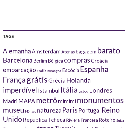
navigation
TAGS
barato
Alemanha
Amsterdam
bagagem
Atenas
compras
Barcelona
Croácia
Berlim
Bélgica
Espanha
embarcação
Escócia
Emilia Romagna
grátis
França
Holanda
Grécia
Itália
imperdível
Londres
Istambul
Lisboa
monumentos
metrô
MAPA
Madri
mimimi
museu
Reino
Paris
natureza
Portugal
Mônaco
Unido
Republica Tcheca
Roteiro
Riviera Francesa
Suíça
trens