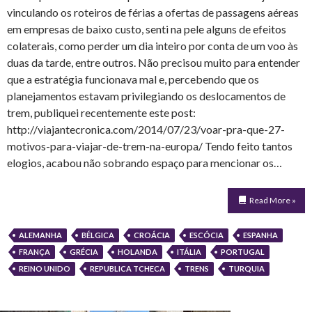
vinculando os roteiros de férias a ofertas de passagens aéreas
em empresas de baixo custo, senti na pele alguns de efeitos
colaterais, como perder um dia inteiro por conta de um voo às
duas da tarde, entre outros. Não precisou muito para entender
que a estratégia funcionava mal e, percebendo que os
planejamentos estavam privilegiando os deslocamentos de
trem, publiquei recentemente este post:
http://viajantecronica.com/2014/07/23/voar-pra-que-27-
motivos-para-viajar-de-trem-na-europa/ Tendo feito tantos
elogios, acabou não sobrando espaço para mencionar os…
Read More »
ALEMANHA
BÉLGICA
CROÁCIA
ESCÓCIA
ESPANHA
FRANÇA
GRÉCIA
HOLANDA
ITÁLIA
PORTUGAL
REINO UNIDO
REPUBLICA TCHECA
TRENS
TURQUIA