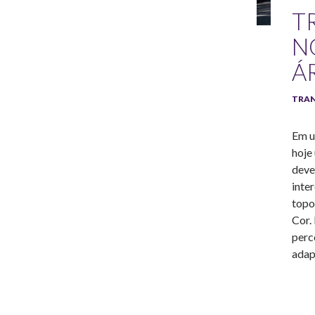
T
N
Á
TRA
Em u
hoje
deve
inte
topo
Cor.
perc
adap