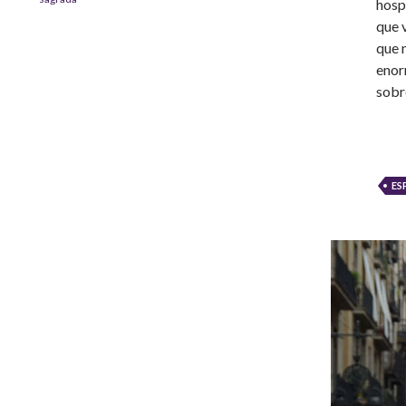
hosp
que 
que 
enor
sobr
ES