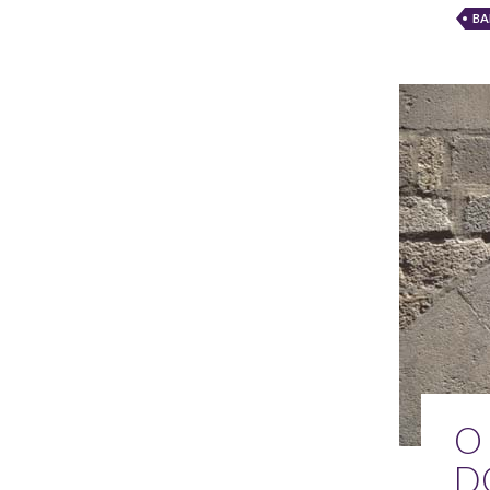
BA
O
D