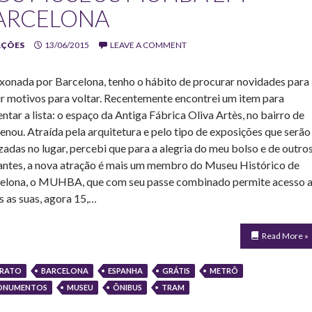
ARCELONA
AÇÕES
13/06/2015
LEAVE A COMMENT
xonada por Barcelona, tenho o hábito de procurar novidades para
ir motivos para voltar. Recentemente encontrei um item para
ntar a lista: o espaço da Antiga Fábrica Oliva Artès, no bairro de
enou. Atraída pela arquitetura e pelo tipo de exposições que serão
izadas no lugar, percebi que para a alegria do meu bolso e de outro
tantes, a nova atração é mais um membro do Museu Histórico de
elona, o MUHBA, que com seu passe combinado permite acesso 
s as suas, agora 15,…
Read More »
RATO
BARCELONA
ESPANHA
GRÁTIS
METRÔ
ONUMENTOS
MUSEU
ÔNIBUS
TRAM