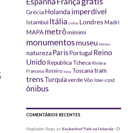
grátis
Espanha
França
imperdível
Holanda
Grécia
Itália
Londres
Istambul
Madri
Lisboa
metrô
MAPA
mimimi
monumentos
museu
Mônaco
Reino
Paris
natureza
Portugal
Unido
Republica Tcheca
Riviera
tram
Toscana
Roteiro
Francesa
S
Suíça
trens
Turquia
verde
Vôo low-cost
ônibus
COMENTÁRIOS RECENTES
Reginaldo Rego
on
Keukenhof Park na Holanda– O