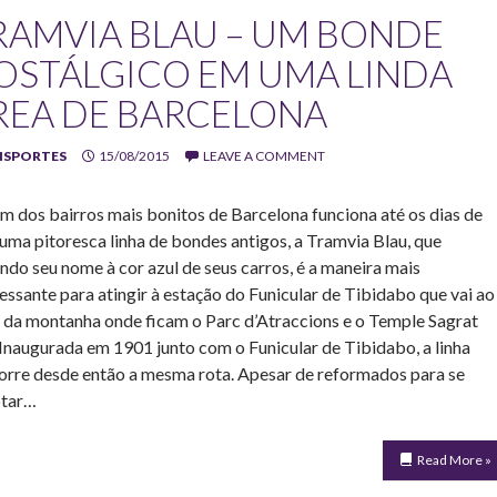
RAMVIA BLAU – UM BONDE
OSTÁLGICO EM UMA LINDA
REA DE BARCELONA
NSPORTES
15/08/2015
LEAVE A COMMENT
m dos bairros mais bonitos de Barcelona funciona até os dias de
 uma pitoresca linha de bondes antigos, a Tramvia Blau, que
ndo seu nome à cor azul de seus carros, é a maneira mais
ressante para atingir à estação do Funicular de Tibidabo que vai ao
 da montanha onde ficam o Parc d’Atraccions e o Temple Sagrat
 Inaugurada em 1901 junto com o Funicular de Tibidabo, a linha
orre desde então a mesma rota. Apesar de reformados para se
tar…
Read More »