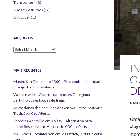
Transportes
(48)
Usos e Costumes
(26)
Utilidade
(21)
ARQUIVOS
Arquivos
I
MAIS RECENTES
O
Museu San Gimignano 1300 – Para conhecer a cidade
D
tal e qual na Idade Média
Woburn walk – Charme da Londres Georgiana
pertinho das estações de trens
USOS
As madonas das esquinas de Gênova – Arte Popular e
Tradição a Céu Aberto
Uma 
Shopping Aéroville em Roissy – Alternativa para
viag
conexões curtas no Aeroporto CDG de Paris
mome
Na Livraria Dominicanen em Maastrich, leitura é coisa
sagrada