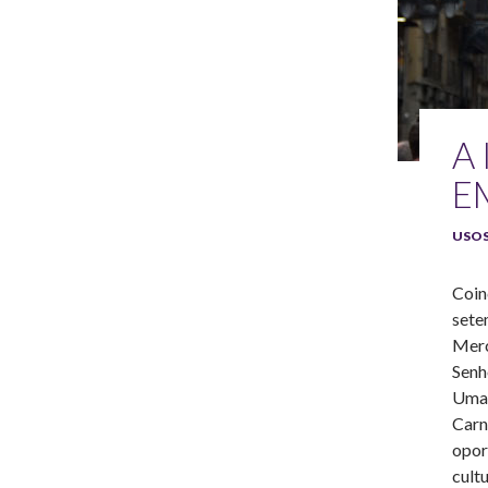
A
E
USOS
Coin
sete
Merc
Senh
Uma 
Carn
opor
cult