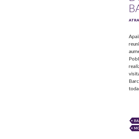
B
ATR
Apai
reun
aume
Pobl
real
visi
Barc
toda
BA
M