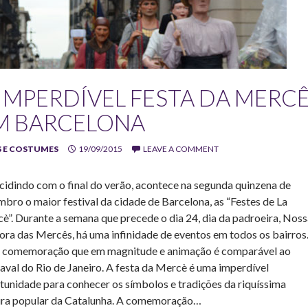
 IMPERDÍVEL FESTA DA MERC
M BARCELONA
 E COSTUMES
19/09/2015
LEAVE A COMMENT
cidindo com o final do verão, acontece na segunda quinzena de
mbro o maior festival da cidade de Barcelona, as “Festes de La
è”. Durante a semana que precede o dia 24, dia da padroeira, Nos
ora das Mercês, há uma infinidade de eventos em todos os bairros
comemoração que em magnitude e animação é comparável ao
aval do Rio de Janeiro. A festa da Mercè é uma imperdível
tunidade para conhecer os símbolos e tradições da riquíssima
ura popular da Catalunha. A comemoração…