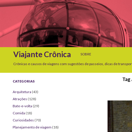
SKIP TO CONTENT
Search
Viajante Crônica
SOBRE
Crônicas e causos de viagens com sugestões de passeios, dicas de transpor
Tag 
CATEGORIAS
Arquitetura
(43)
Atrações
(128)
Bate-e-volta
(29)
Comida
(18)
Curiosidades
(70)
Planejamento de viagem
(18)