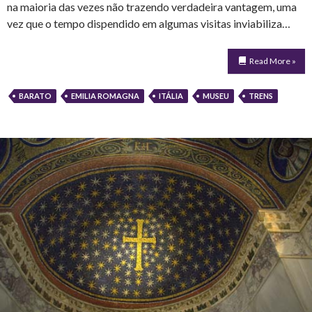
na maioria das vezes não trazendo verdadeira vantagem, uma
vez que o tempo dispendido em algumas visitas inviabiliza…
Read More »
BARATO
EMILIA ROMAGNA
ITÁLIA
MUSEU
TRENS