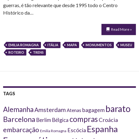
guerras, é tão relevante que desde 1995 todo o Centro
Histórico da…
Read More »
EMILIA ROMAGNA
ITÁLIA
MAPA
MONUMENTOS
MUSEU
ROTEIRO
TRENS
TAGS
barato
Alemanha
Amsterdam
bagagem
Atenas
compras
Barcelona
Croácia
Berlim
Bélgica
Espanha
embarcação
Escócia
Emilia Romagna