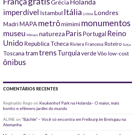
grátis
França
Holanda
Grécia
Itália
imperdível
Londres
Istambul
Lisboa
monumentos
metrô
MAPA
Madri
mimimi
museu
Reino
Paris
natureza
Portugal
Mônaco
Unido
Republica Tcheca
Roteiro
Riviera Francesa
Suíça
trens
Turquia
tram
Toscana
verde
Vôo low-cost
ônibus
COMENTÁRIOS RECENTES
Reginaldo Rego
on
Keukenhof Park na Holanda– O maior, mais
bonito e efêmero jardim do mundo
ALINE
on
“Bächle” – Você só encontra em Freiburg im Breisgau na
Alemanha