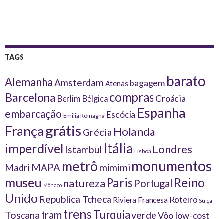
navigation
TAGS
barato
Alemanha
Amsterdam
bagagem
Atenas
compras
Barcelona
Croácia
Berlim
Bélgica
Espanha
embarcação
Escócia
Emilia Romagna
grátis
França
Holanda
Grécia
Itália
imperdível
Londres
Istambul
Lisboa
monumentos
metrô
MAPA
Madri
mimimi
museu
Reino
Paris
natureza
Portugal
Mônaco
Unido
Republica Tcheca
Roteiro
Riviera Francesa
Suíça
trens
Turquia
tram
Toscana
verde
Vôo low-cost