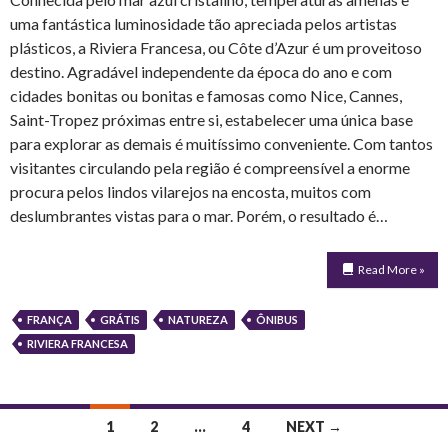
uma fantástica luminosidade tão apreciada pelos artistas
plásticos, a Riviera Francesa, ou Côte d’Azur é um proveitoso
destino. Agradável independente da época do ano e com
cidades bonitas ou bonitas e famosas como Nice, Cannes,
Saint-Tropez próximas entre si, estabelecer uma única base
para explorar as demais é muitíssimo conveniente. Com tantos
visitantes circulando pela região é compreensível a enorme
procura pelos lindos vilarejos na encosta, muitos com
deslumbrantes vistas para o mar. Porém, o resultado é…
Read More »
FRANÇA
GRÁTIS
NATUREZA
ÔNIBUS
RIVIERA FRANCESA
Posts
1
2
…
4
NEXT →