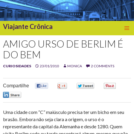
Viajante Crônica
SKIP
TO
AMIGO URSO DE BERLIM É
CONTENT
DO BEM
CURIOSIDADES
23/01/2010
MONICA
2 COMMENTS
Compartilhe
0
0
0
0
0
Uma cidade com “C” maiúsculo precisa ter um bicho em seu
brasão. Embora não seja clara a origem, o urso é o
representante da capital da Alemanha e desde 1280. Quem
visita Berlim cedo ou tarde encontrará algum, mesmo que não