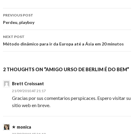
Post
PREVIOUS POST
navigation
Perdeu, playboy
NEXT POST
Método dinâmico para ir da Europa até a Ásia em 20 minutos
2 THOUGHTS ON “AMIGO URSO DE BERLIM É DO BEM”
Brett Croissant
21/09/2010 AT 21:17
Gracias por sus comentarios perspicaces. Espero visitar su
sitio web en breve.
monica