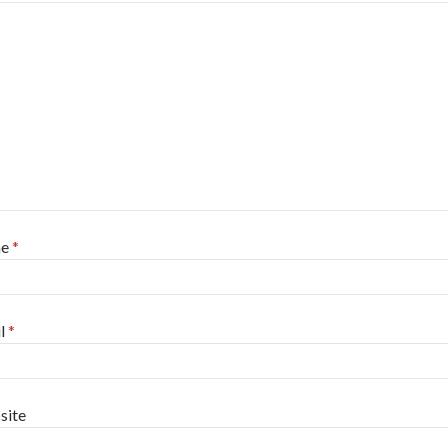
me
*
l
*
site