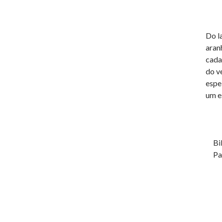
Do l
aran
cada
do v
espe
um e
Bi
Pa