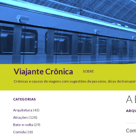
SKIP TO CONTENT
Search
Viajante Crônica
SOBRE
Crônicas e causos de viagens com sugestões de passeios, dicas de transpor
A
CATEGORIAS
Arquitetura
(43)
ARQ
Atrações
(128)
Bate-e-volta
(29)
Comp
Comida
(18)