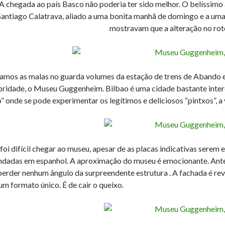
A chegada ao país Basco não poderia ter sido melhor. O belíssimo
Santiago Calatrava, aliado a uma bonita manhã de domingo e a uma e
mostravam que a alteração no rote
amos as malas no guarda volumes da estação de trens de Abando e
bridade, o Museu Guggenheim. Bilbao é uma cidade bastante intere
o” onde se pode experimentar os legítimos e deliciosos “pintxos”, a
foi difícil chegar ao museu, apesar de as placas indicativas sere
ndadas em espanhol. A aproximação do museu é emocionante. Ante
perder nenhum ângulo da surpreendente estrutura . A fachada é rev
um formato único. É de cair o queixo.