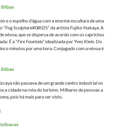
ión e o espelho d’água com a enorme escultura de uma
ação “Fog Sculpture#08025” da artista Fujiko Nakaya. A
de névoa, que se dispersa de acordo com os caprichos
da: É a “Fire Fountain” idealizada por Yves Klein. Do
inco minutos por uma hora. Conjugado com a névoa é
izcaya não passava de um grande centro industrial no
 a cidade na rota do turismo. Milhares de pessoas a
na, pois há mais para ser visto.
:
bilbao.es