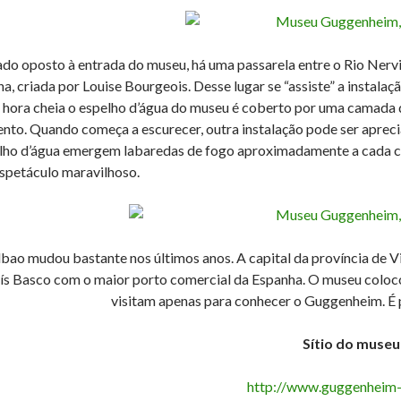
ado oposto à entrada do museu, há uma passarela entre o Rio Nerv
ha, criada por Louise Bourgeois. Desse lugar se “assiste” a instal
 hora cheia o espelho d’água do museu é coberto por uma camada 
ento. Quando começa a escurecer, outra instalação pode ser aprecia
lho d’água emergem labaredas de fogo aproximadamente a cada c
spetáculo maravilhoso.
lbao mudou bastante nos últimos anos. A capital da província de V
ís Basco com o maior porto comercial da Espanha. O museu colocou
visitam apenas para conhecer o Guggenheim. É pe
Sítio do museu
http://www.guggenheim-