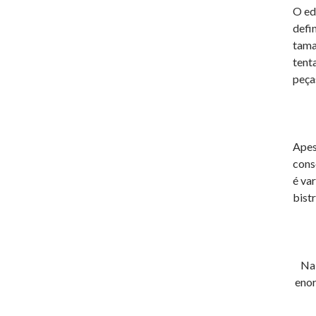
O ed
defi
tama
tent
peça
Apes
cons
é va
bistr
Na 
enor