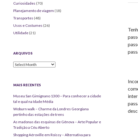
Curiosidades
(70)
Planejamento de viagem
(18)
Transportes
(48)
Usos e Costumes
(26)
Tenh
Utilidade
(21)
pass
pass
pass
ARQUIVOS
Arquivos
Inco
MAIS RECENTES
come
inte
Museu San Gimignano 1300 – Para conhecer a cidade
tal e qual na Idade Média
pass
Woburn walk – Charme da Londres Georgiana
desc
pertinho das estações de trens
As madonas das esquinas de Gênova – Arte Popular e
Tradição a Céu Aberto
Shopping Aéroville em Roissy – Alternativa para