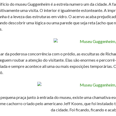
ifício do museu Guggenheim é a estrela numero um da cidade. A fa
nitivamente uma visita. O interior é igualmente estonteante. A impr
nha é a leveza das estruturas em vidro. O acervo acaba prejudicad
ando descobrir uma lógica ou uma parede que seja reta (acho que 
s.
ar da poderosa concorrência com o prédio, as esculturas de Richa
eguem roubar a atenção do visitante. Elas são enormes e percorrê
riada e sempre acontece ali uma ou mais exposições temporárias. 
ô.
pequena praça junto à entrada do museu, existe uma chamativa escu
me cachorro criado pelo americano Jeff Koons, que foi instalado 
da cidade. Foi ficando, ficando e aca