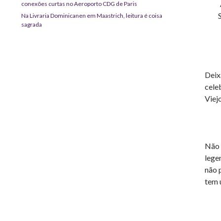
conexões curtas no Aeroporto CDG de Paris
Na Livraria Dominicanen em Maastrich, leitura é coisa
sagrada
Deix
cele
Viej
Não 
lege
não 
tem 