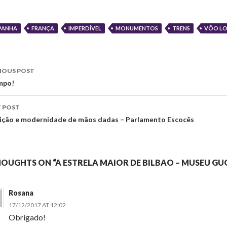
PANHA
FRANÇA
IMPERDÍVEL
MONUMENTOS
TRENS
VÔO L
st
IOUS POST
vigation
impo!
 POST
ição e modernidade de mãos dadas – Parlamento Escocês
HOUGHTS ON “A ESTRELA MAIOR DE BILBAO – MUSEU G
Rosana
17/12/2017 AT 12:02
Obrigado!