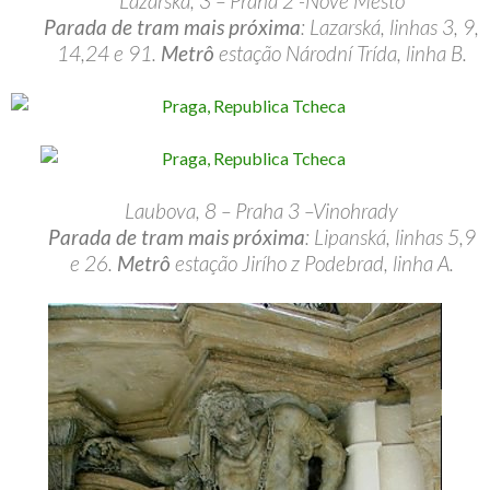
Lazarska, 3 – Praha 2 -Nové Mesto
Parada de tram mais próxima
: Lazarská, linhas 3, 9,
14,24 e 91.
Metrô
estação Národní Trída, linha B.
Laubova, 8 – Praha 3 –Vinohrady
Parada de tram mais próxima
: Lipanská, linhas 5,9
e 26.
Metrô
estação Jirího z Podebrad, linha A.