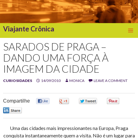
Viajante Crônica
SKIP
TO
SARADOS DE PRAGA –
CONTENT
DANDO UMA FORÇA À
IMAGEM DA CIDADE
CURIOSIDADES
14/09/2010
MONICA
LEAVE A COMMENT
Compartilhe
0
0
0
0
0
Uma das cidades mais impressionantes na Europa, Praga
conquista instantaneamente quem a visita. Não é um lugar para