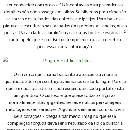
ser conhecido com pressa. Os incontáveis e surpreendentes
detalhes não dão sossego aos olhos. Se olhamos para cima são
as torres e os telhados das catedrais e igrejas. Para baixo as
pinturas e esculturas nas fachadas dos prédios, as janelas, ou as
portas. Para o lado as luminárias da rua, as fontes e estátuas. É
tanto apelo que é preciso um tempo extra para o cérebro
processar tanta informação.
Uma coisa que chama bastante a atenção é a enorme
quantidade de representações humanas em todo lugar. Parece
que em cada parede, em cada esquina, em cada portal existe
um guardião. O curioso é que quase todas as figuras,
normalmente titãs, gigantes, heróis e outros personagens
mitológicos são saradões. Alguns nos encaram com ódio em
seus corações – chega a dar medo. Imagino que essa
compleição forçuda deva ser o resultado da típica culinária
tcheca, onde não faltam batatas, carne de porco e chucrute