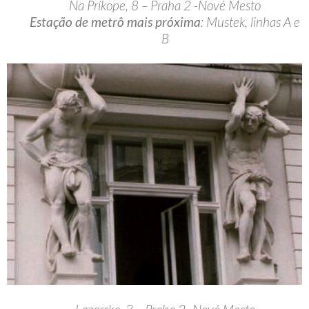
Na Príkope, 8 – Praha 2 -Nové Mesto
Estação de metrô mais próxima
: Mustek, linhas A e
B