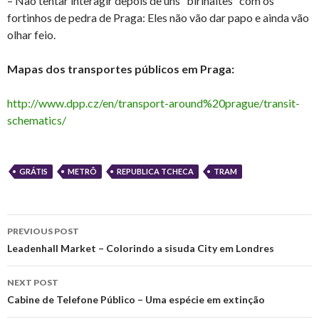
– Não tentar interagir depois de uns “birinaites” com os
fortinhos de pedra de Praga: Eles não vão dar papo e ainda vão
olhar feio.
Mapas dos transportes públicos em Praga:
http://www.dpp.cz/en/transport-around%20prague/transit-
schematics/
GRÁTIS
METRÔ
REPUBLICA TCHECA
TRAM
Post
PREVIOUS POST
navigation
Leadenhall Market – Colorindo a sisuda City em Londres
NEXT POST
Cabine de Telefone Público – Uma espécie em extinção