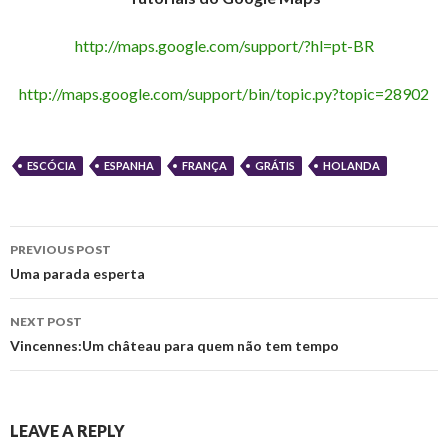
http://maps.google.com/support/?hl=pt-BR
http://maps.google.com/support/bin/topic.py?topic=28902
ESCÓCIA
ESPANHA
FRANÇA
GRÁTIS
HOLANDA
Post
PREVIOUS POST
navigation
Uma parada esperta
NEXT POST
Vincennes:Um château para quem não tem tempo
LEAVE A REPLY