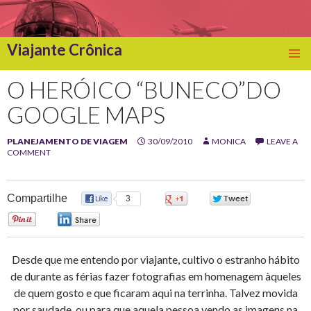
Viajante Crônica
SKIP
TO
O HERÓICO “BUNECO”DO
CONTENT
GOOGLE MAPS
PLANEJAMENTO DE VIAGEM
30/09/2010
MONICA
LEAVE A
COMMENT
Compartilhe
3
0
0
0
0
Desde que me entendo por viajante, cultivo o estranho hábito
de durante as férias fazer fotografias em homenagem àqueles
de quem gosto e que ficaram aqui na terrinha. Talvez movida
por saudade, ou para que aquela pessoa vendo as imagens na