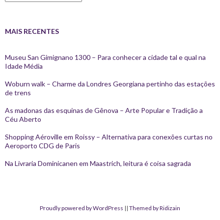
MAIS RECENTES
Museu San Gimignano 1300 – Para conhecer a cidade tal e qual na
Idade Média
Woburn walk – Charme da Londres Georgiana pertinho das estações
de trens
As madonas das esquinas de Gênova – Arte Popular e Tradição a
Céu Aberto
Shopping Aéroville em Roissy – Alternativa para conexões curtas no
Aeroporto CDG de Paris
Na Livraria Dominicanen em Maastrich, leitura é coisa sagrada
Proudly powered by WordPress
||
Themed by Ridizain