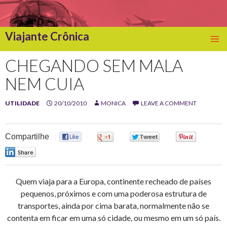
Viajante Crônica
SKIP
TO
CHEGANDO SEM MALA
CONTENT
NEM CUIA
UTILIDADE
20/10/2010
MONICA
LEAVE A COMMENT
Compartilhe
0
0
0
0
0
Quem viaja para a Europa, continente recheado de países
pequenos, próximos e com uma poderosa estrutura de
transportes, ainda por cima barata, normalmente não se
contenta em ficar em uma só cidade, ou mesmo em um só país.