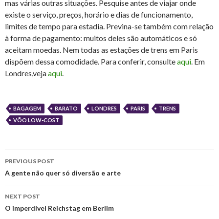
mas várias outras situações. Pesquise antes de viajar onde
existe o serviço, preços, horário e dias de funcionamento,
limites de tempo para estadia. Previna-se também com relação
à forma de pagamento: muitos deles são automáticos e só
aceitam moedas. Nem todas as estações de trens em Paris
dispõem dessa comodidade. Para conferir, consulte
aqui
. Em
Londres,veja
aqui
.
BAGAGEM
BARATO
LONDRES
PARIS
TRENS
VÔO LOW-COST
Post
PREVIOUS POST
navigation
A gente não quer só diversão e arte
NEXT POST
O imperdível Reichstag em Berlim