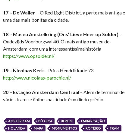
17 – De Wallen
– O Red Light District, a parte mais antiga e
uma das mais bonitas da cidade.
18 – Museu Amstelkring (Ons’ Lieve Heer op Solder)
–
Oudezijds Voorburgwal 40. O mais antigo museu de
Amsterdam, com uma interessantíssima história
https://www.opsolder.nl/
19 – Nicolaas Kerk
– Prins Hendrikkade 73
http://www.nicolaas-parochie.nl/
20 – Estação Amsterdam Centraal
– Além de terminal de
vários trams e ônibus na cidade é um lindo prédio.
AMSTERDAM
BÉLGICA
BERLIM
EMBARCAÇÃO
HOLANDA
MAPA
MONUMENTOS
ROTEIRO
TRAM