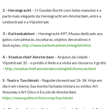
2 – Herengracht
– O Gouden Bocht com belas mansões é a
parte mais elegante da Herengracht em Amsterdam, entre a
Leidsestraat e a Vijzelstraat.
3 – Kattenkabinet
– Herengracht 497. Museu dedicado aos
gatos com pinturas, esculturas, objetos decorativos e
ilustrações.
http://www.kattenkabinet.nl/english.html
4 – Stadsarchief Amsterdam
– Arquivo da cidade –
Vijzelstraat 32 – o prédio é lindo e a visita aos tesouros é grátis
–
http://stadsarchief.amsterdam.nl/english/home.en.html
5 -Teatro Tuschinski
– Reguliersbreestraat 26-34. Hoje em
dia é um cinema. Sua bonita fachada mistura os estilos Art
Nouveau e Art Déco e Escola de Amsterdam.
https://www.pathe.nl/bioscoop/tuschinski