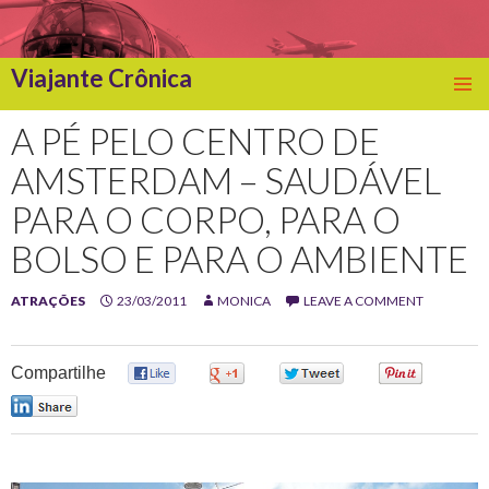
Viajante Crônica
SKIP
TO
A PÉ PELO CENTRO DE
CONTENT
AMSTERDAM – SAUDÁVEL
PARA O CORPO, PARA O
BOLSO E PARA O AMBIENTE
ATRAÇÕES
23/03/2011
MONICA
LEAVE A COMMENT
Compartilhe
0
0
0
0
0