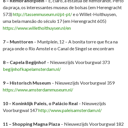
6 – Rembrandtplein
– E, claro, a estátua de Rembrandt. Perto
da praça, os interessantes museus de bolsas (em Herengracht
573)
http://tassenmuseum.nl/pt-pt/
e o Willet-Holthuysen,
uma bela mansão do século 17 (em Herengracht 605)
https://www.willetholthuysen.nl/en
7 – Munttoren
– Muntplein, 12 – A bonita torre que fica na
praça onde o Rio Amstel e o Canal de Singel se encontram
8 – Capela Begijnhof
– Nieuwezijds Voorburgwal 373
begijnhofkapelamsterdam.nl/
9 – Historisch Museum
– Nieuwezijds Voorburgwal 359
https://www.amsterdammuseum.nl/
10 – Koninklijk Paleis, o Palácio Real
– Nieuwezijds
Voorburgwal 147
http://www.paleisamsterdam.nl/
11 – Shopping Magna Plaza
– Nieuwezijds Voorburgwal 182