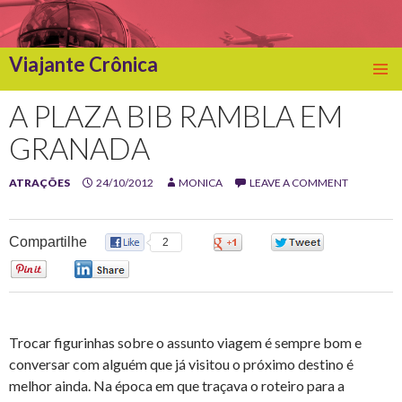
Viajante Crônica
SKIP
TO
A PLAZA BIB RAMBLA EM
CONTENT
GRANADA
ATRAÇÕES
24/10/2012
MONICA
LEAVE A COMMENT
Compartilhe
2
0
0
0
0
Trocar figurinhas sobre o assunto viagem é sempre bom e
conversar com alguém que já visitou o próximo destino é
melhor ainda. Na época em que traçava o roteiro para a