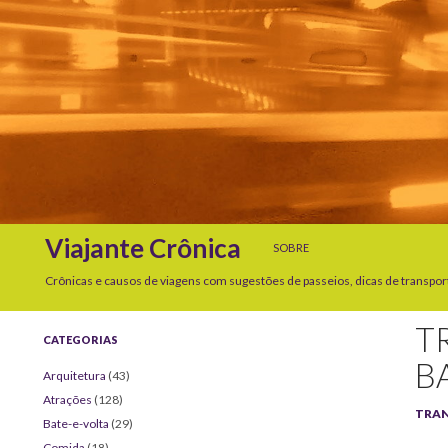
SKIP TO CONTENT
Search
Viajante Crônica
SOBRE
Crônicas e causos de viagens com sugestões de passeios, dicas de transpor
T
CATEGORIAS
B
Arquitetura
(43)
Atrações
(128)
TRA
Bate-e-volta
(29)
Comida
(18)