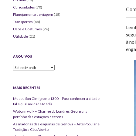
Curiosidades
(70)
Comp
Planejamento de viagem
(18)
Transportes
(48)
Lemb
Usos e Costumes
(26)
segu
Utilidade
(21)
à no
enga
ARQUIVOS
Arquivos
MAIS RECENTES
Museu San Gimignano 1300 – Para conhecer a cidade
tal e qual na Idade Média
Woburn walk – Charme da Londres Georgiana
pertinho das estações de trens
As madonas das esquinas de Gênova – Arte Popular e
Tradição a Céu Aberto