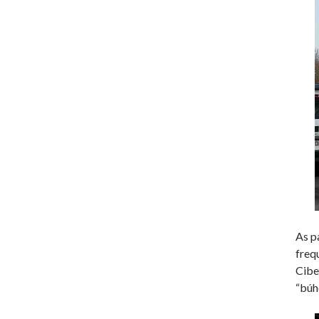
As p
freq
Cibe
“búh