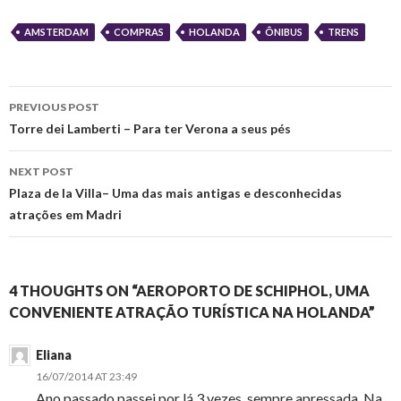
AMSTERDAM
COMPRAS
HOLANDA
ÔNIBUS
TRENS
Post
PREVIOUS POST
navigation
Torre dei Lamberti – Para ter Verona a seus pés
NEXT POST
Plaza de la Villa– Uma das mais antigas e desconhecidas
atrações em Madri
4 THOUGHTS ON “AEROPORTO DE SCHIPHOL, UMA
CONVENIENTE ATRAÇÃO TURÍSTICA NA HOLANDA”
Eliana
16/07/2014 AT 23:49
Ano passado passei por lá 3 vezes, sempre apressada. Na