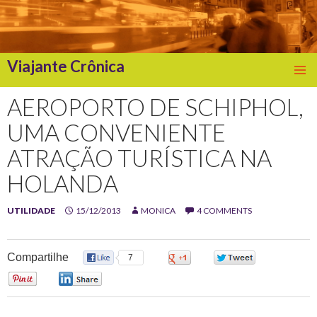
Viajante Crônica
SKIP
TO
AEROPORTO DE SCHIPHOL,
CONTENT
UMA CONVENIENTE
ATRAÇÃO TURÍSTICA NA
HOLANDA
UTILIDADE
15/12/2013
MONICA
4 COMMENTS
Compartilhe
7
0
0
0
0