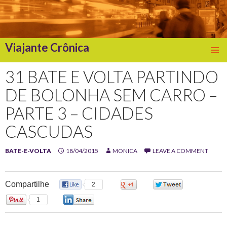
Viajante Crônica
SKIP
TO
31 BATE E VOLTA PARTINDO
CONTENT
DE BOLONHA SEM CARRO –
PARTE 3 – CIDADES
CASCUDAS
BATE-E-VOLTA
18/04/2015
MONICA
LEAVE A COMMENT
Compartilhe
2
0
0
1
0