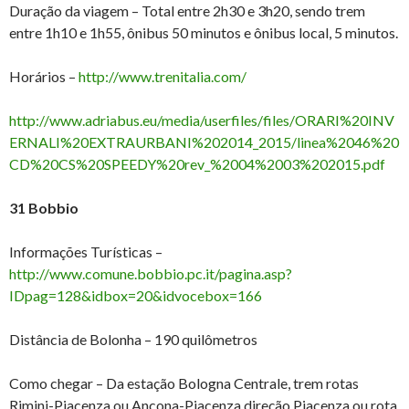
Duração da viagem – Total entre 2h30 e 3h20, sendo trem
entre 1h10 e 1h55, ônibus 50 minutos e ônibus local, 5 minutos.
Horários –
http://www.trenitalia.com/
http://www.adriabus.eu/media/userfiles/files/ORARI%20INV
ERNALI%20EXTRAURBANI%202014_2015/linea%2046%20
CD%20CS%20SPEEDY%20rev_%2004%2003%202015.pdf
31 Bobbio
Informações Turísticas –
http://www.comune.bobbio.pc.it/pagina.asp?
IDpag=128&idbox=20&idvocebox=166
Distância de Bolonha – 190 quilômetros
Como chegar – Da estação Bologna Centrale, trem rotas
Rimini-Piacenza ou Ancona-Piacenza direção Piacenza ou rota