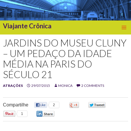
Viajante Crônica
SKIP
TO
JARDINS DO MUSEU CLUNY
CONTENT
– UM PEDAÇO DA IDADE
MÉDIA NA PARIS DO
SÉCULO 21
ATRAÇÕES
29/07/2015
MONICA
2 COMMENTS
Compartilhe
2
0
0
1
0