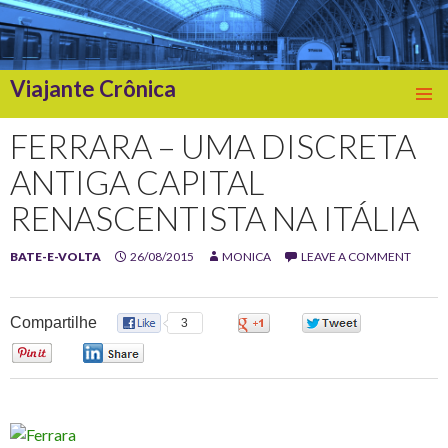
Viajante Crônica
SKIP
TO
FERRARA – UMA DISCRETA
CONTENT
ANTIGA CAPITAL
RENASCENTISTA NA ITÁLIA
BATE-E-VOLTA
26/08/2015
MONICA
LEAVE A COMMENT
Compartilhe
3
0
0
0
0