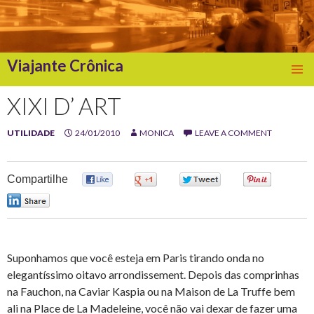
Viajante Crônica
SKIP
TO
XIXI D’ ART
CONTENT
UTILIDADE
24/01/2010
MONICA
LEAVE A COMMENT
Compartilhe
0
0
0
0
0
Suponhamos que você esteja em Paris tirando onda no
elegantíssimo oitavo arrondissement. Depois das comprinhas
na Fauchon, na Caviar Kaspia ou na Maison de La Truffe bem
ali na Place de La Madeleine, você não vai dexar de fazer uma